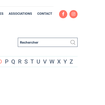
ES
ASSOCIATIONS
CONTACT
O
P
Q
R
S
T
U
V
W
X
Y
Z