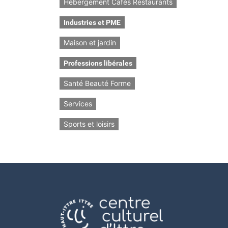
Hébergement Cafés Restaurants
Industries et PME
Maison et jardin
Professions libérales
Santé Beauté Forme
Services
Sports et loisirs