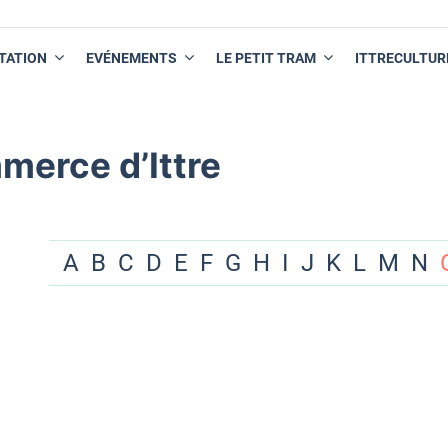
TATION
EVÉNEMENTS
LE PETIT TRAM
ITTRECULTUR
merce d’Ittre
A
B
C
D
E
F
G
H
I
J
K
L
M
N