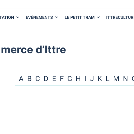
TATION
EVÉNEMENTS
LE PETIT TRAM
ITTRECULTUR
merce d’Ittre
A
B
C
D
E
F
G
H
I
J
K
L
M
N