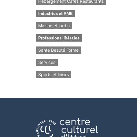
Hébergement Cafés Restaurants
Industries et PME
Maison et jardin
Professions libérales
Santé Beauté Forme
Services
Sports et loisirs