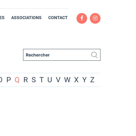
ES
ASSOCIATIONS
CONTACT
O
P
Q
R
S
T
U
V
W
X
Y
Z