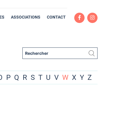
ES
ASSOCIATIONS
CONTACT
O
P
Q
R
S
T
U
V
W
X
Y
Z