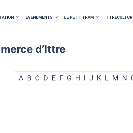
TATION
EVÉNEMENTS
LE PETIT TRAM
ITTRECULTUR
merce d’Ittre
A
B
C
D
E
F
G
H
I
J
K
L
M
N