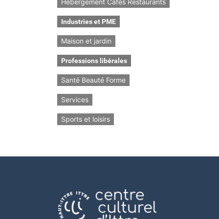
Hébergement Cafés Restaurants
Industries et PME
Maison et jardin
Professions libérales
Santé Beauté Forme
Services
Sports et loisirs