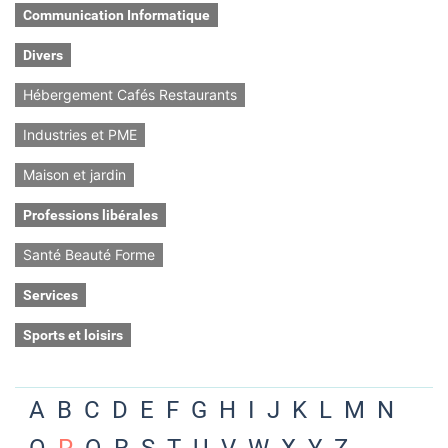
Communication Informatique
Divers
Hébergement Cafés Restaurants
Industries et PME
Maison et jardin
Professions libérales
Santé Beauté Forme
Services
Sports et loisirs
A
B
C
D
E
F
G
H
I
J
K
L
M
N