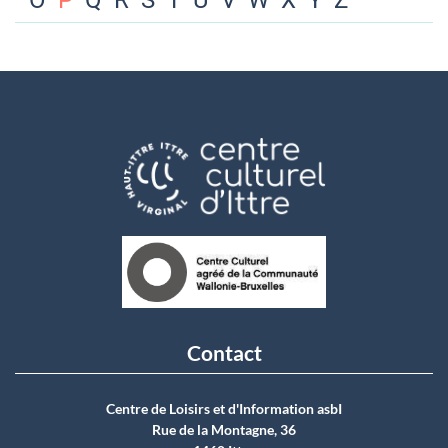
O
P
Q
R
S
T
U
V
W
X
Y
Z
Contact
Centre de Loisirs et d'Information asbI
Rue de la Montagne, 36