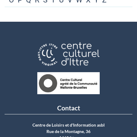
O
P
Q
R
S
T
U
V
W
X
Y
Z
Contact
Centre de Loisirs et d'Information asbI
Rue de la Montagne, 36