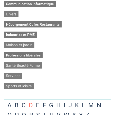
Communication Informatique
Divers
Hébergement Cafés Restaurants
Industries et PME
Maison et jardin
Professions libérales
Santé Beauté Forme
Services
Sports et loisirs
A
B
C
D
E
F
G
H
I
J
K
L
M
N