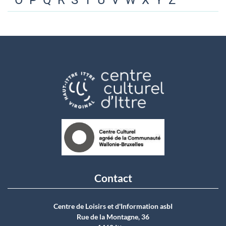
O
P
Q
R
S
T
U
V
W
X
Y
Z
Contact
Centre de Loisirs et d'Information asbI
Rue de la Montagne, 36