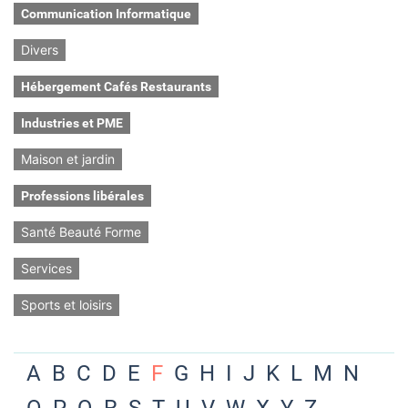
Communication Informatique
Divers
Hébergement Cafés Restaurants
Industries et PME
Maison et jardin
Professions libérales
Santé Beauté Forme
Services
Sports et loisirs
A
B
C
D
E
F
G
H
I
J
K
L
M
N