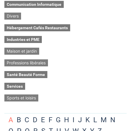
Communication Informatique
Divers
Hébergement Cafés Restaurants
Industries et PME
Maison et jardin
Professions libérales
Santé Beauté Forme
Services
Sports et loisirs
A
B
C
D
E
F
G
H
I
J
K
L
M
N