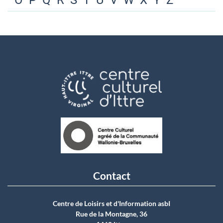
O
P
Q
R
S
T
U
V
W
X
Y
Z
Contact
Centre de Loisirs et d'Information asbI
Rue de la Montagne, 36