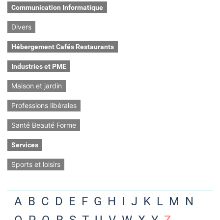
Communication Informatique
Divers
Hébergement Cafés Restaurants
Industries et PME
Maison et jardin
Professions libérales
Santé Beauté Forme
Services
Sports et loisirs
A
B
C
D
E
F
G
H
I
J
K
L
M
N