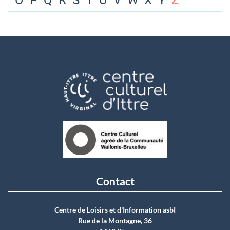
O
P
Q
R
S
T
U
V
W
X
Y
Z
Contact
Centre de Loisirs et d'Information asbI
Rue de la Montagne, 36