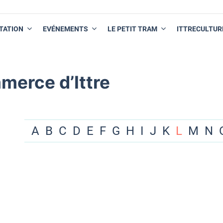
TATION
EVÉNEMENTS
LE PETIT TRAM
ITTRECULTUR
merce d’Ittre
A
B
C
D
E
F
G
H
I
J
K
L
M
N