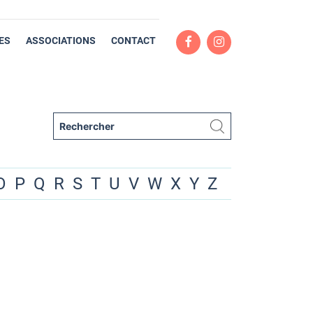
ES
ASSOCIATIONS
CONTACT
O
P
Q
R
S
T
U
V
W
X
Y
Z