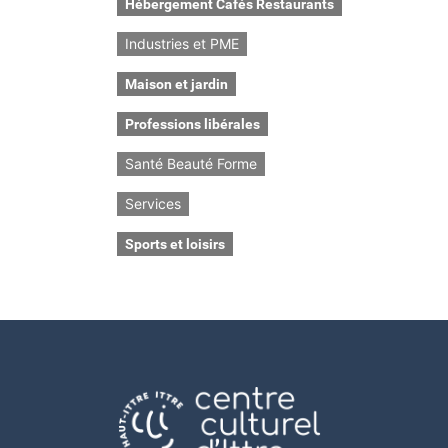
Hébergement Cafés Restaurants
Industries et PME
Maison et jardin
Professions libérales
Santé Beauté Forme
Services
Sports et loisirs