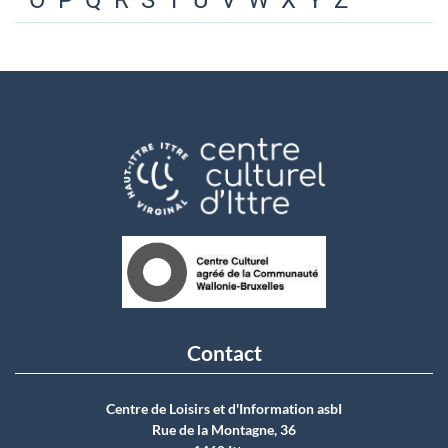
O
P
Q
R
S
T
U
V
W
X
Y
Z
Contact
Centre de Loisirs et d'Information asbI
Rue de la Montagne, 36