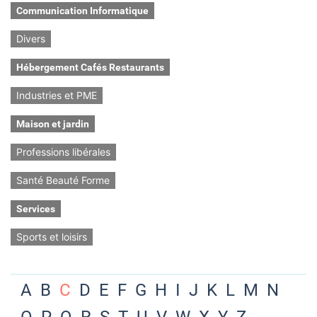
Communication Informatique
Divers
Hébergement Cafés Restaurants
Industries et PME
Maison et jardin
Professions libérales
Santé Beauté Forme
Services
Sports et loisirs
A
B
C
D
E
F
G
H
I
J
K
L
M
N