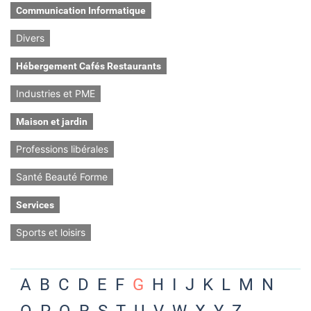
Communication Informatique
Divers
Hébergement Cafés Restaurants
Industries et PME
Maison et jardin
Professions libérales
Santé Beauté Forme
Services
Sports et loisirs
A
B
C
D
E
F
G
H
I
J
K
L
M
N