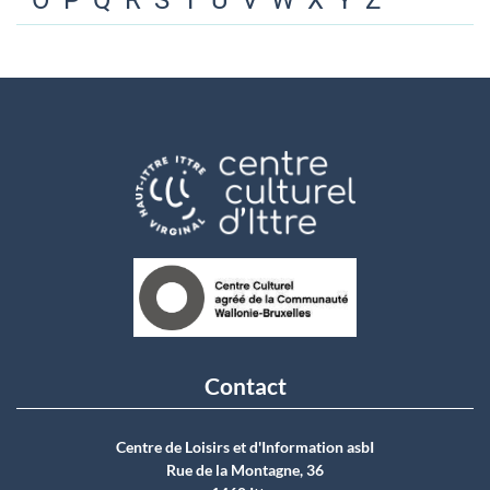
O
P
Q
R
S
T
U
V
W
X
Y
Z
Contact
Centre de Loisirs et d'Information asbI
Rue de la Montagne, 36