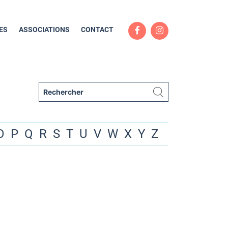
ES
ASSOCIATIONS
CONTACT
O
P
Q
R
S
T
U
V
W
X
Y
Z