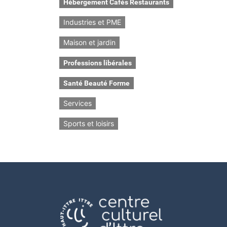
Hébergement Cafés Restaurants
Industries et PME
Maison et jardin
Professions libérales
Santé Beauté Forme
Services
Sports et loisirs