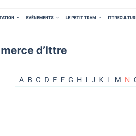
TATION
EVÉNEMENTS
LE PETIT TRAM
ITTRECULTUR
merce d’Ittre
A
B
C
D
E
F
G
H
I
J
K
L
M
N