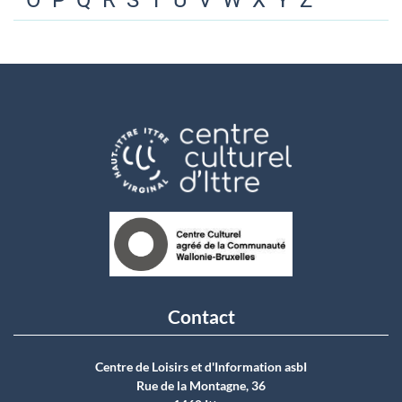
O
P
Q
R
S
T
U
V
W
X
Y
Z
Contact
Centre de Loisirs et d'Information asbI
Rue de la Montagne, 36