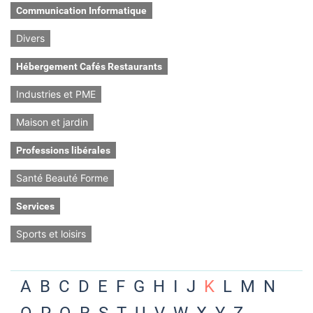
Communication Informatique
Divers
Hébergement Cafés Restaurants
Industries et PME
Maison et jardin
Professions libérales
Santé Beauté Forme
Services
Sports et loisirs
A
B
C
D
E
F
G
H
I
J
K
L
M
N