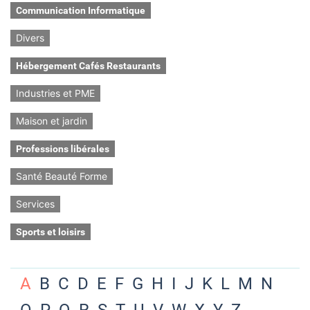
Communication Informatique
Divers
Hébergement Cafés Restaurants
Industries et PME
Maison et jardin
Professions libérales
Santé Beauté Forme
Services
Sports et loisirs
A
B
C
D
E
F
G
H
I
J
K
L
M
N