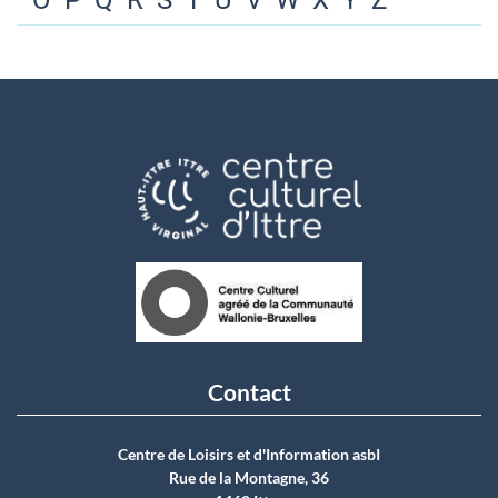
O
P
Q
R
S
T
U
V
W
X
Y
Z
Contact
Centre de Loisirs et d'Information asbI
Rue de la Montagne, 36