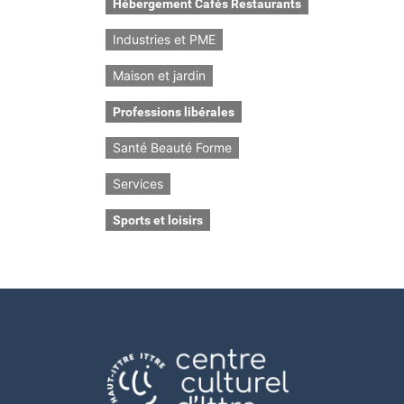
Hébergement Cafés Restaurants
Industries et PME
Maison et jardin
Professions libérales
Santé Beauté Forme
Services
Sports et loisirs