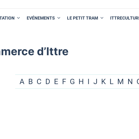
TATION
EVÉNEMENTS
LE PETIT TRAM
ITTRECULTUR
merce d’Ittre
A
B
C
D
E
F
G
H
I
J
K
L
M
N