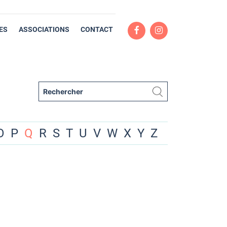
ES
ASSOCIATIONS
CONTACT
O
P
Q
R
S
T
U
V
W
X
Y
Z