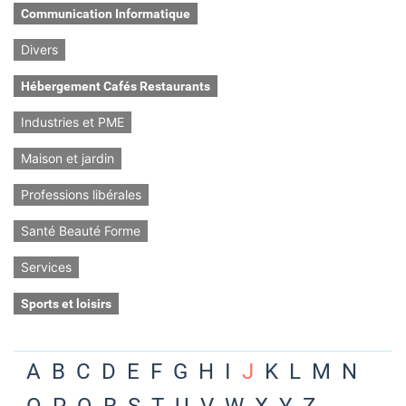
Communication Informatique
Divers
Hébergement Cafés Restaurants
Industries et PME
Maison et jardin
Professions libérales
Santé Beauté Forme
Services
Sports et loisirs
A
B
C
D
E
F
G
H
I
J
K
L
M
N