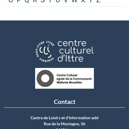
O
P
Q
R
S
T
U
V
W
X
Y
Z
Contact
Centre de Loisirs et d'Information asbI
Rue de la Montagne, 36