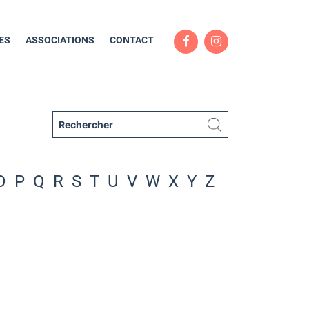
ES
ASSOCIATIONS
CONTACT
O
P
Q
R
S
T
U
V
W
X
Y
Z