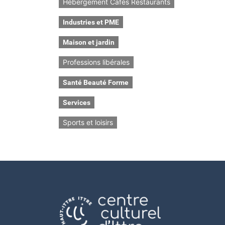
Hébergement Cafés Restaurants
Industries et PME
Maison et jardin
Professions libérales
Santé Beauté Forme
Services
Sports et loisirs