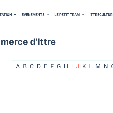
TATION
EVÉNEMENTS
LE PETIT TRAM
ITTRECULTUR
merce d’Ittre
A
B
C
D
E
F
G
H
I
J
K
L
M
N