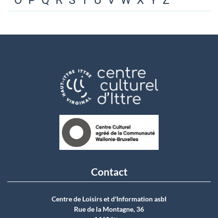
O
P
Q
R
S
T
U
V
W
X
Y
Z
Contact
Centre de Loisirs et d'Information asbI
Rue de la Montagne, 36