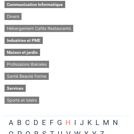
Communication Informatique
Divers
Hébergement Cafés Restaurants
Industries et PME
Maison et jardin
Professions libérales
Santé Beauté Forme
Services
Sports et loisirs
A
B
C
D
E
F
G
H
I
J
K
L
M
N