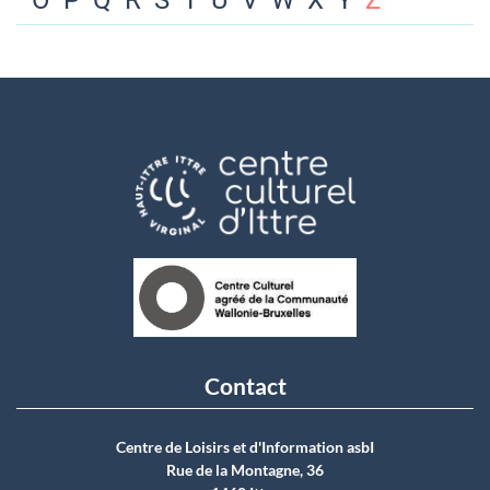
O
P
Q
R
S
T
U
V
W
X
Y
Z
Contact
Centre de Loisirs et d'Information asbI
Rue de la Montagne, 36