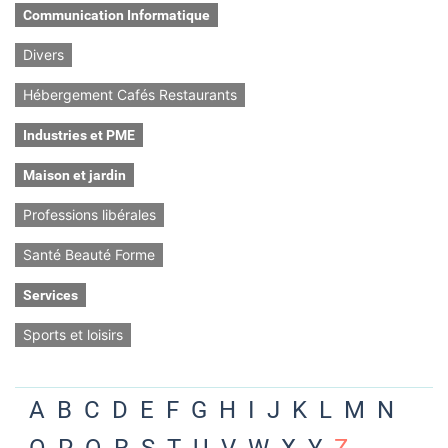
Communication Informatique
Divers
Hébergement Cafés Restaurants
Industries et PME
Maison et jardin
Professions libérales
Santé Beauté Forme
Services
Sports et loisirs
A
B
C
D
E
F
G
H
I
J
K
L
M
N