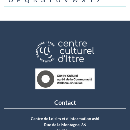
O
P
Q
R
S
T
U
V
W
X
Y
Z
Contact
Centre de Loisirs et d'Information asbI
Rue de la Montagne, 36