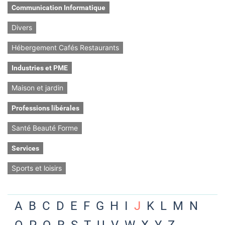
Communication Informatique
Divers
Hébergement Cafés Restaurants
Industries et PME
Maison et jardin
Professions libérales
Santé Beauté Forme
Services
Sports et loisirs
A
B
C
D
E
F
G
H
I
J
K
L
M
N