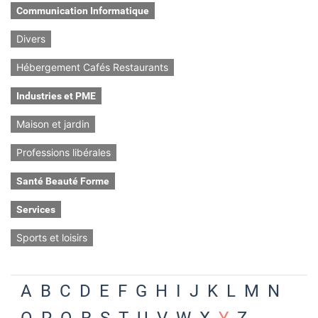
Communication Informatique
Divers
Hébergement Cafés Restaurants
Industries et PME
Maison et jardin
Professions libérales
Santé Beauté Forme
Services
Sports et loisirs
A
B
C
D
E
F
G
H
I
J
K
L
M
N