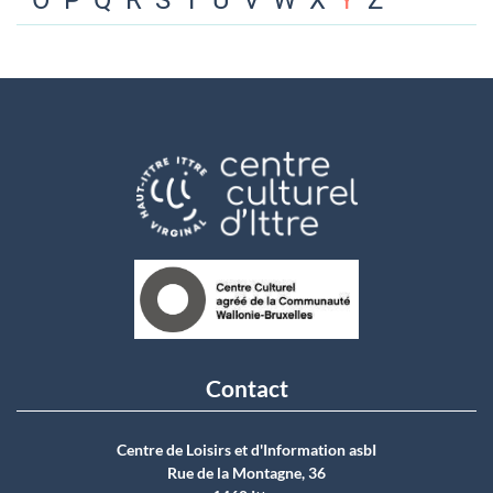
O
P
Q
R
S
T
U
V
W
X
Y
Z
Contact
Centre de Loisirs et d'Information asbI
Rue de la Montagne, 36