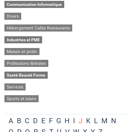
Communication Informatique
Divers
Hébergement Cafés Restaurants
Industries et PME
Maison et jardin
Professions libérales
Santé Beauté Forme
Services
Sports et loisirs
A
B
C
D
E
F
G
H
I
J
K
L
M
N