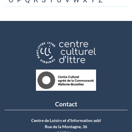
O
P
Q
R
S
T
U
V
W
X
Y
Z
Contact
Centre de Loisirs et d'Information asbI
Rue de la Montagne, 36