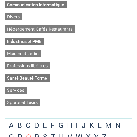
Communication Informatique
Divers
Hébergement Cafés Restaurants
Industries et PME
Maison et jardin
Professions libérales
Santé Beauté Forme
Services
Sports et loisirs
A
B
C
D
E
F
G
H
I
J
K
L
M
N