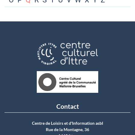
O
P
Q
R
S
T
U
V
W
X
Y
Z
Contact
Centre de Loisirs et d'Information asbI
Rue de la Montagne, 36