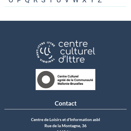
O
P
Q
R
S
T
U
V
W
X
Y
Z
Contact
Centre de Loisirs et d'Information asbI
Rue de la Montagne, 36