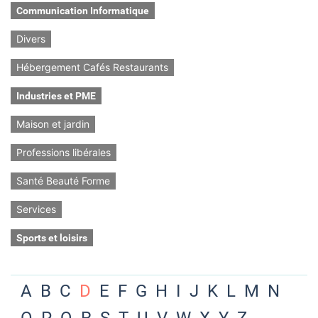
Communication Informatique
Divers
Hébergement Cafés Restaurants
Industries et PME
Maison et jardin
Professions libérales
Santé Beauté Forme
Services
Sports et loisirs
A
B
C
D
E
F
G
H
I
J
K
L
M
N