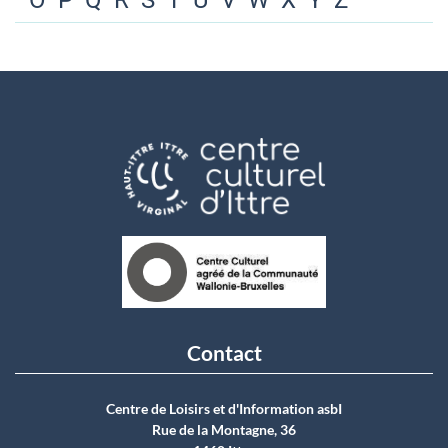
O
P
Q
R
S
T
U
V
W
X
Y
Z
Contact
Centre de Loisirs et d'Information asbI
Rue de la Montagne, 36