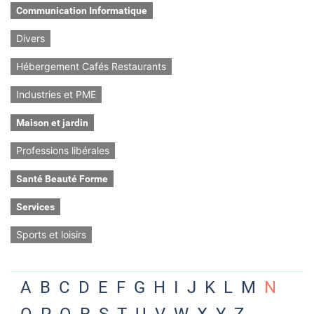
Communication Informatique
Divers
Hébergement Cafés Restaurants
Industries et PME
Maison et jardin
Professions libérales
Santé Beauté Forme
Services
Sports et loisirs
A
B
C
D
E
F
G
H
I
J
K
L
M
N