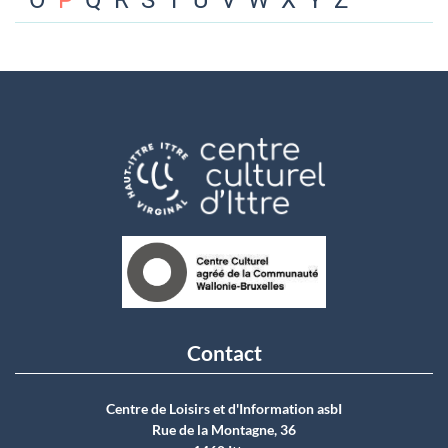
O
P
Q
R
S
T
U
V
W
X
Y
Z
Contact
Centre de Loisirs et d'Information asbI
Rue de la Montagne, 36