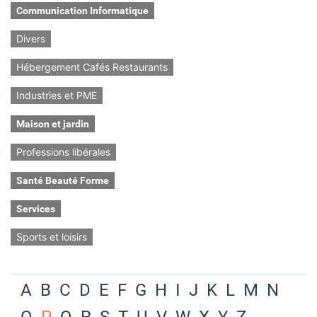
Communication Informatique
Divers
Hébergement Cafés Restaurants
Industries et PME
Maison et jardin
Professions libérales
Santé Beauté Forme
Services
Sports et loisirs
A
B
C
D
E
F
G
H
I
J
K
L
M
N