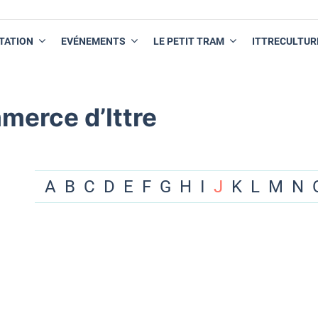
TATION
EVÉNEMENTS
LE PETIT TRAM
ITTRECULTUR
merce d’Ittre
A
B
C
D
E
F
G
H
I
J
K
L
M
N