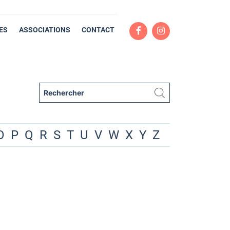
ES
ASSOCIATIONS
CONTACT
O
P
Q
R
S
T
U
V
W
X
Y
Z