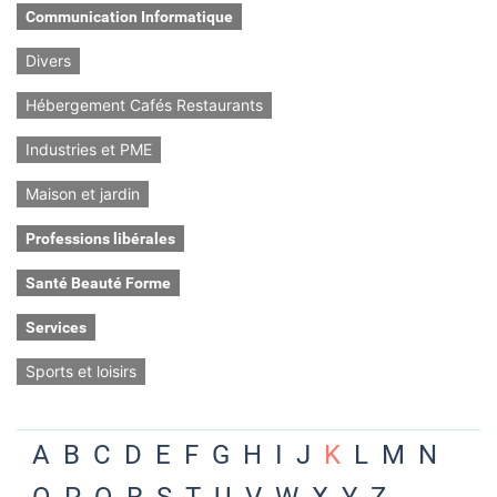
Communication Informatique
Divers
Hébergement Cafés Restaurants
Industries et PME
Maison et jardin
Professions libérales
Santé Beauté Forme
Services
Sports et loisirs
A
B
C
D
E
F
G
H
I
J
K
L
M
N