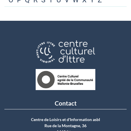
O
P
Q
R
S
T
U
V
W
X
Y
Z
Contact
Centre de Loisirs et d'Information asbI
Rue de la Montagne, 36