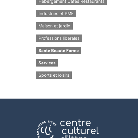
Hébergement Cafés Restaurants
Industries et PME
Maison et jardin
Professions libérales
Santé Beauté Forme
Services
Sports et loisirs