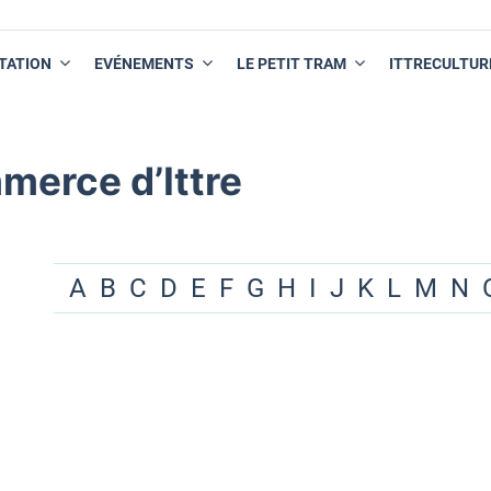
TATION
EVÉNEMENTS
LE PETIT TRAM
ITTRECULTUR
merce d’Ittre
A
B
C
D
E
F
G
H
I
J
K
L
M
N