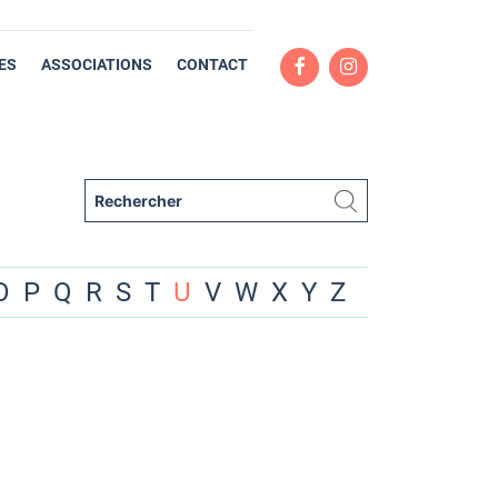
ES
ASSOCIATIONS
CONTACT
O
P
Q
R
S
T
U
V
W
X
Y
Z