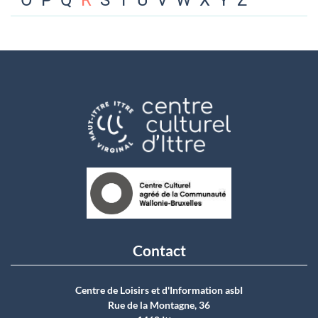
O
P
Q
R
S
T
U
V
W
X
Y
Z
Contact
Centre de Loisirs et d'Information asbI
Rue de la Montagne, 36