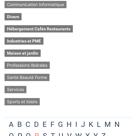
Communication Informatique
Divers
Hébergement Cafés Restaurants
Industries et PME
Maison et jardin
Professions libérales
Santé Beauté Forme
Services
Sports et loisirs
A
B
C
D
E
F
G
H
I
J
K
L
M
N