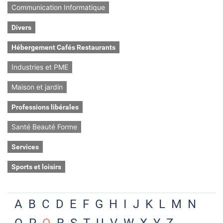
Communication Informatique
Divers
Hébergement Cafés Restaurants
Industries et PME
Maison et jardin
Professions libérales
Santé Beauté Forme
Services
Sports et loisirs
A
B
C
D
E
F
G
H
I
J
K
L
M
N