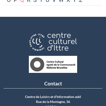
O
P
Q
R
S
T
U
V
W
X
Y
Z
Contact
Centre de Loisirs et d'Information asbI
Rue de la Montagne, 36