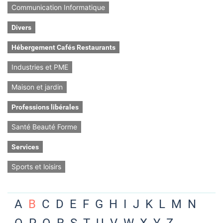
Communication Informatique
Divers
Hébergement Cafés Restaurants
Industries et PME
Maison et jardin
Professions libérales
Santé Beauté Forme
Services
Sports et loisirs
A
B
C
D
E
F
G
H
I
J
K
L
M
N