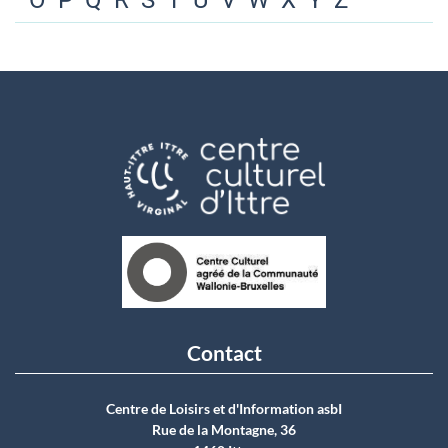
O
P
Q
R
S
T
U
V
W
X
Y
Z
Contact
Centre de Loisirs et d'Information asbI
Rue de la Montagne, 36