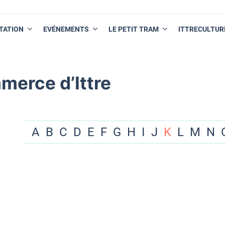
TATION
EVÉNEMENTS
LE PETIT TRAM
ITTRECULTUR
merce d’Ittre
A
B
C
D
E
F
G
H
I
J
K
L
M
N