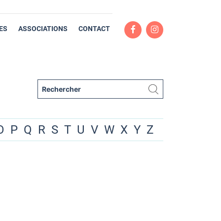
ES
ASSOCIATIONS
CONTACT
O
P
Q
R
S
T
U
V
W
X
Y
Z