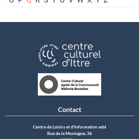
O
P
Q
R
S
T
U
V
W
X
Y
Z
Contact
Centre de Loisirs et d'Information asbI
Rue de la Montagne, 36