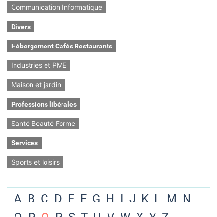
Communication Informatique
Divers
Hébergement Cafés Restaurants
Industries et PME
Maison et jardin
Professions libérales
Santé Beauté Forme
Services
Sports et loisirs
A
B
C
D
E
F
G
H
I
J
K
L
M
N