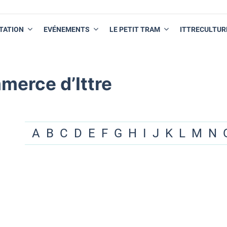
TATION
EVÉNEMENTS
LE PETIT TRAM
ITTRECULTUR
merce d’Ittre
A
B
C
D
E
F
G
H
I
J
K
L
M
N