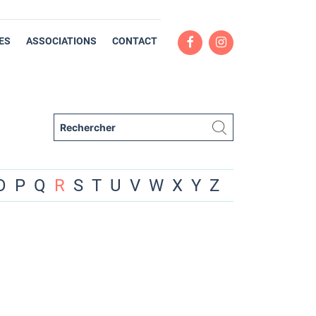
ES
ASSOCIATIONS
CONTACT
O
P
Q
R
S
T
U
V
W
X
Y
Z