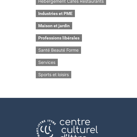
Hébergement Cafés Restaurants
Industries et PME
Maison et jardin
Professions libérales
Santé Beauté Forme
Services
Sports et loisirs