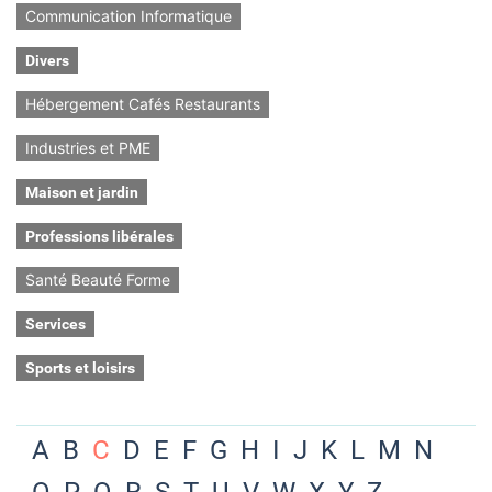
Communication Informatique
Divers
Hébergement Cafés Restaurants
Industries et PME
Maison et jardin
Professions libérales
Santé Beauté Forme
Services
Sports et loisirs
A
B
C
D
E
F
G
H
I
J
K
L
M
N