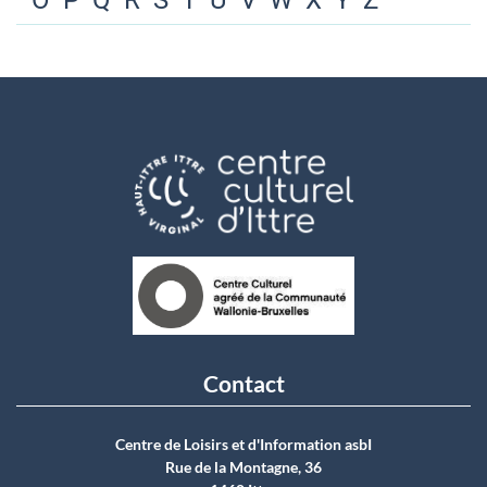
O
P
Q
R
S
T
U
V
W
X
Y
Z
Contact
Centre de Loisirs et d'Information asbI
Rue de la Montagne, 36