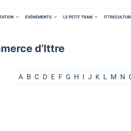
TATION
EVÉNEMENTS
LE PETIT TRAM
ITTRECULTUR
merce d’Ittre
A
B
C
D
E
F
G
H
I
J
K
L
M
N