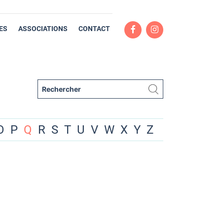
ES
ASSOCIATIONS
CONTACT
O
P
Q
R
S
T
U
V
W
X
Y
Z