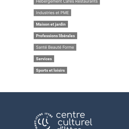
Hébergement Cafés Restaurants
Industries et PME
Maison et jardin
Professions libérales
Santé Beauté Forme
Services
Sports et loisirs