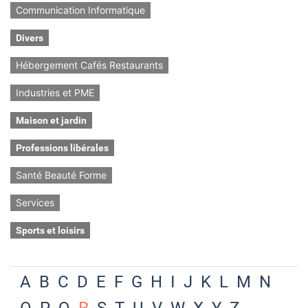
Communication Informatique
Divers
Hébergement Cafés Restaurants
Industries et PME
Maison et jardin
Professions libérales
Santé Beauté Forme
Services
Sports et loisirs
A
B
C
D
E
F
G
H
I
J
K
L
M
N