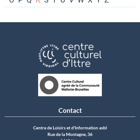
O
P
Q
R
S
T
U
V
W
X
Y
Z
Contact
Centre de Loisirs et d'Information asbI
Rue de la Montagne, 36