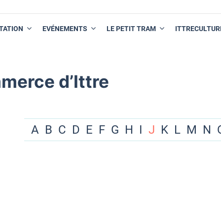
TATION
EVÉNEMENTS
LE PETIT TRAM
ITTRECULTUR
merce d’Ittre
A
B
C
D
E
F
G
H
I
J
K
L
M
N