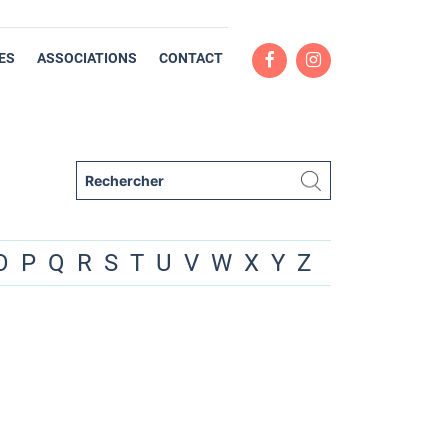
ES
ASSOCIATIONS
CONTACT
O
P
Q
R
S
T
U
V
W
X
Y
Z