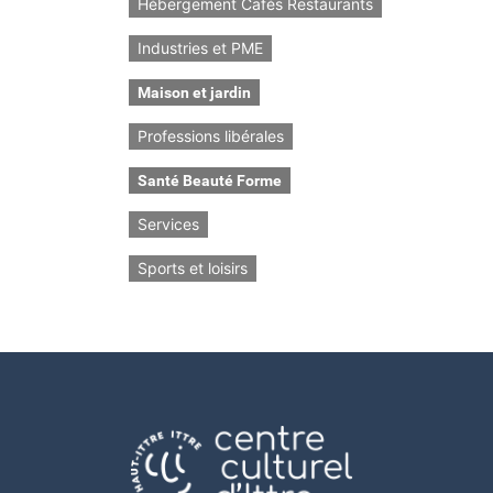
Hébergement Cafés Restaurants
Industries et PME
Maison et jardin
Professions libérales
Santé Beauté Forme
Services
Sports et loisirs