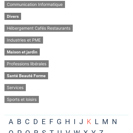
Communication Informatique
Divers
Hébergement Cafés Restaurants
Industries et PME
Maison et jardin
Professions libérales
Santé Beauté Forme
Services
Sports et loisirs
A
B
C
D
E
F
G
H
I
J
K
L
M
N