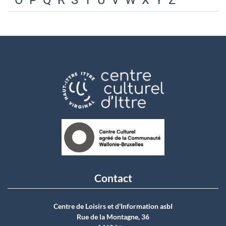
O
P
Q
R
S
T
U
V
W
X
Y
Z
Contact
Centre de Loisirs et d'Information asbI
Rue de la Montagne, 36