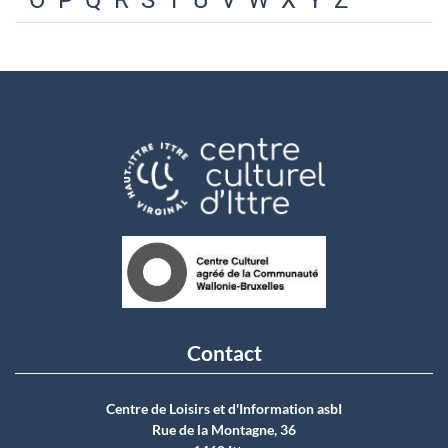
O
P
Q
R
S
T
U
V
W
X
Y
Z
Contact
Centre de Loisirs et d'Information asbI
Rue de la Montagne, 36