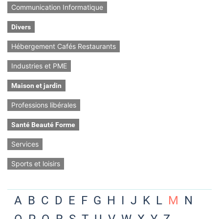
Communication Informatique
Divers
Hébergement Cafés Restaurants
Industries et PME
Maison et jardin
Professions libérales
Santé Beauté Forme
Services
Sports et loisirs
A
B
C
D
E
F
G
H
I
J
K
L
M
N