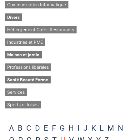
Communication Informatique
Divers
Hébergement Cafés Restaurants
Industries et PME
Maison et jardin
Professions libérales
Santé Beauté Forme
Services
Sports et loisirs
A
B
C
D
E
F
G
H
I
J
K
L
M
N