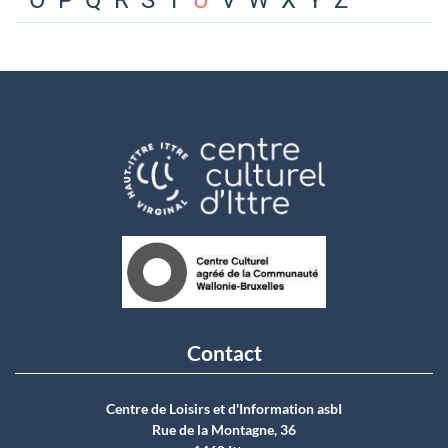
O
P
Q
R
S
T
U
V
W
X
Y
Z
Contact
Centre de Loisirs et d'Information asbI
Rue de la Montagne, 36