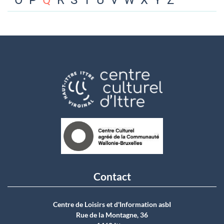
O
P
Q
R
S
T
U
V
W
X
Y
Z
Contact
Centre de Loisirs et d'Information asbI
Rue de la Montagne, 36