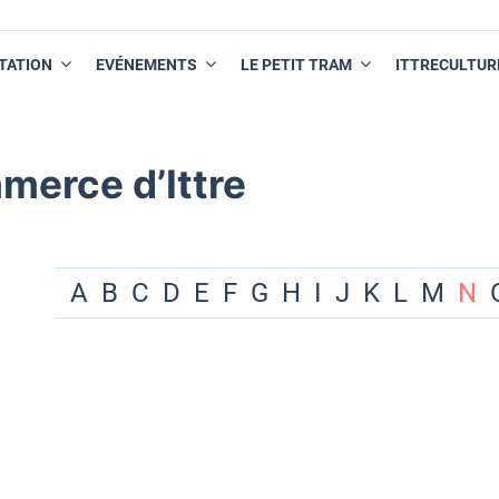
TATION
EVÉNEMENTS
LE PETIT TRAM
ITTRECULTUR
merce d’Ittre
A
B
C
D
E
F
G
H
I
J
K
L
M
N