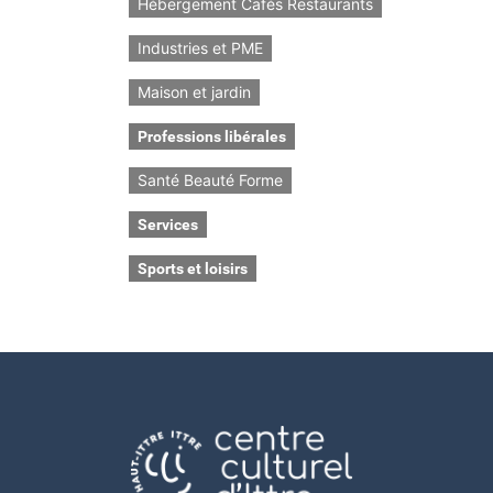
Hébergement Cafés Restaurants
Industries et PME
Maison et jardin
Professions libérales
Santé Beauté Forme
Services
Sports et loisirs