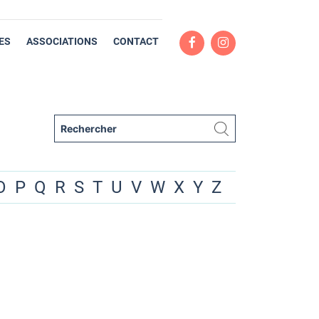
ES
ASSOCIATIONS
CONTACT
O
P
Q
R
S
T
U
V
W
X
Y
Z