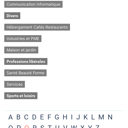
Communication Informatique
Divers
Hébergement Cafés Restaurants
Industries et PME
Maison et jardin
Professions libérales
Santé Beauté Forme
Services
Sports et loisirs
A
B
C
D
E
F
G
H
I
J
K
L
M
N