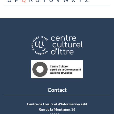
O
P
Q
R
S
T
U
V
W
X
Y
Z
Contact
Centre de Loisirs et d'Information asbI
Rue de la Montagne, 36