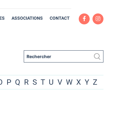
ES
ASSOCIATIONS
CONTACT
O
P
Q
R
S
T
U
V
W
X
Y
Z