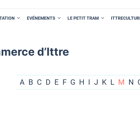
TATION
EVÉNEMENTS
LE PETIT TRAM
ITTRECULTUR
merce d’Ittre
A
B
C
D
E
F
G
H
I
J
K
L
M
N