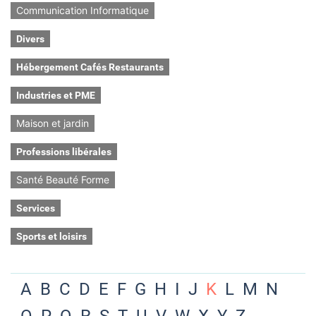
Communication Informatique
Divers
Hébergement Cafés Restaurants
Industries et PME
Maison et jardin
Professions libérales
Santé Beauté Forme
Services
Sports et loisirs
A
B
C
D
E
F
G
H
I
J
K
L
M
N