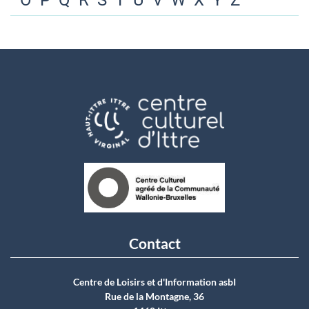
O
P
Q
R
S
T
U
V
W
X
Y
Z
Contact
Centre de Loisirs et d'Information asbI
Rue de la Montagne, 36