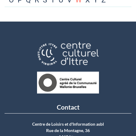
O
P
Q
R
S
T
U
V
W
X
Y
Z
Contact
Centre de Loisirs et d'Information asbI
Rue de la Montagne, 36