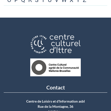
O
P
Q
R
S
T
U
V
W
X
Y
Z
Contact
Centre de Loisirs et d'Information asbI
Rue de la Montagne, 36