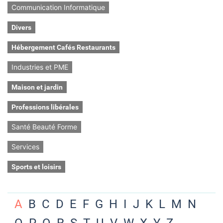
Communication Informatique
Divers
Hébergement Cafés Restaurants
Industries et PME
Maison et jardin
Professions libérales
Santé Beauté Forme
Services
Sports et loisirs
A
B
C
D
E
F
G
H
I
J
K
L
M
N