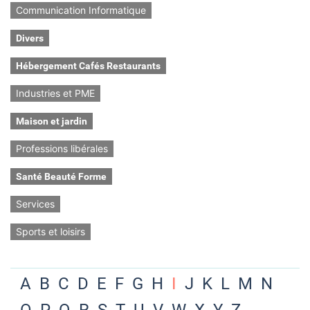
Communication Informatique
Divers
Hébergement Cafés Restaurants
Industries et PME
Maison et jardin
Professions libérales
Santé Beauté Forme
Services
Sports et loisirs
A
B
C
D
E
F
G
H
I
J
K
L
M
N