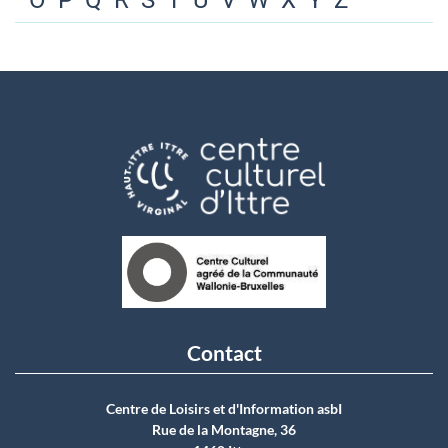
O
P
Q
R
S
T
U
V
W
X
Y
Z
Contact
Centre de Loisirs et d'Information asbI
Rue de la Montagne, 36